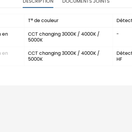
DESCRIPTION
DOCUMENTS JOINTS
T° de couleur
Détect
m en
CCT changing 3000K / 4000K /
-
5000K
m en
CCT changing 3000K / 4000K /
Détect
5000K
HF
ED sur mesure
Mentions légales
ment
Choisir son éclairage LED