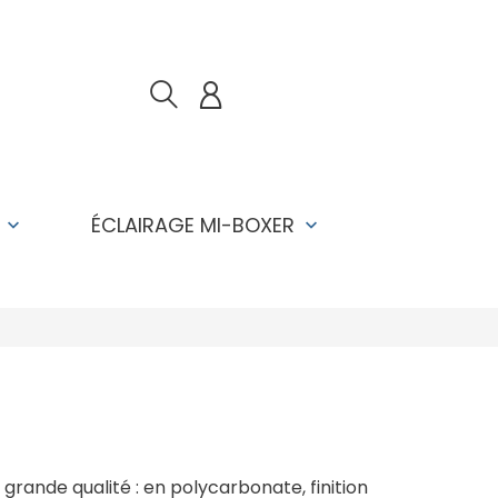
T
ÉCLAIRAGE MI-BOXER
keyboard_arrow_down
keyboard_arrow_down
 grande qualité : en polycarbonate, finition