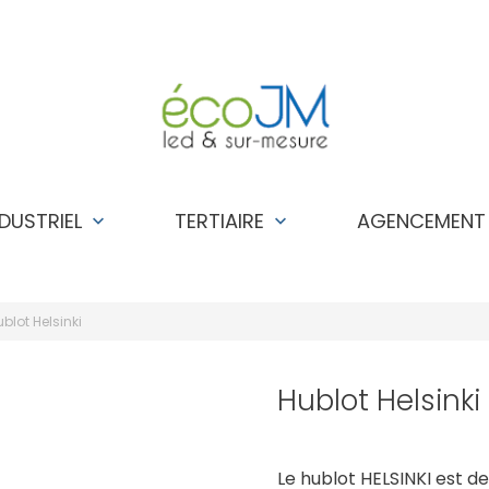
NDUSTRIEL
TERTIAIRE
AGENCEMEN
keyboard_arrow_down
keyboard_arrow_down
blot Helsinki
Hublot Helsinki
Le hublot HELSINKI est de