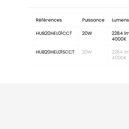
Références
Puissance
Lumens
HUB20HEL01CCT
20W
2284 l
4000K
HUB20HEL01SCCT
20W
2284 l
4000K
Bandes L
écoJM
445 rue des bourreliers
59320
Agence