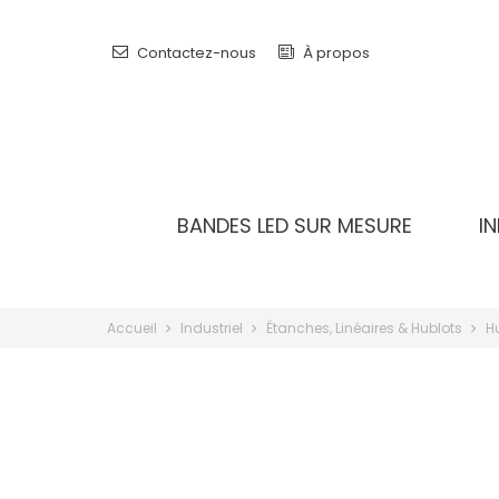
Contactez-nous
À propos
BANDES LED SUR MESURE
I
Accueil
Industriel
Étanches, Linéaires & Hublots
Hu