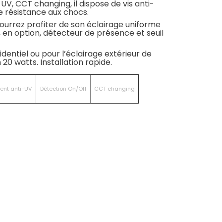
-UV, CCT changing, il dispose de vis anti-
e résistance aux chocs.
 pourrez profiter de son éclairage uniforme
 en option, détecteur de présence et seuil
sidentiel ou pour l’éclairage extérieur de
 20 watts. Installation rapide.
ent anti-UV
Détection On/Off
CCT changing