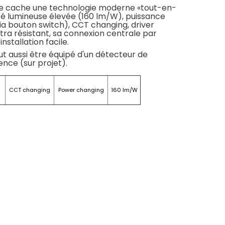
que cache une technologie moderne «tout-en-
ité lumineuse élevée (160 lm/W), puissance
ia bouton switch), CCT changing, driver
ltra résistant, sa connexion centrale par
installation facile.
eut aussi être équipé d'un détecteur de
ce (sur projet).
CCT changing
Power changing
160 lm/W