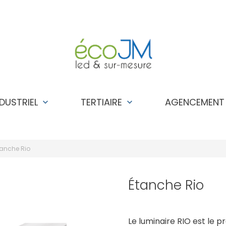
NDUSTRIEL
TERTIAIRE
AGENCEMEN
keyboard_arrow_down
keyboard_arrow_down
tanche Rio
Étanche Rio
Le luminaire RIO est le pr