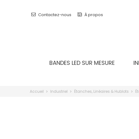
Contactez-nous
À propos
BANDES LED SUR MESURE
I
Accueil
Industriel
Étanches, Linéaires & Hublots
É