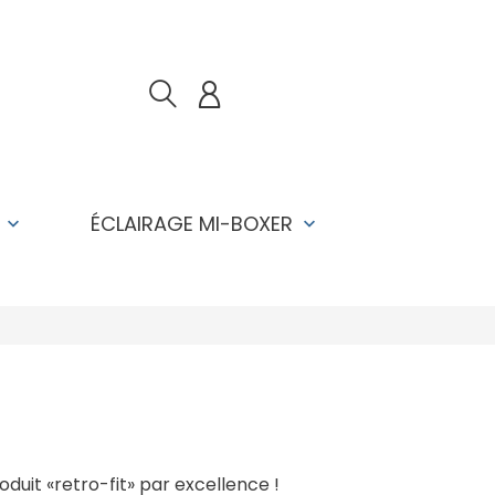
T
ÉCLAIRAGE MI-BOXER
keyboard_arrow_down
keyboard_arrow_down
oduit «retro-fit» par excellence !