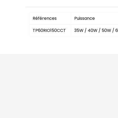
Références
Puissance
TP60RIO150CCT
35W / 40W / 50W / 6
Bandes L
écoJM
445 rue des bourreliers
59320
Agence
Hallennes-lez-Haubourdin
France
Industriel
0320879553
Tertiaire
contact@ecojm.com