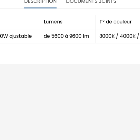
DESCRIPTION
DOCUMENTS JOINTS
Lumens
T° de couleur
0W ajustable
de 5600 à 9600 lm
3000K / 4000K /
ED sur mesure
Mentions légales
ment
Choisir son éclairage LED
professionnel
Les avantages de la LED